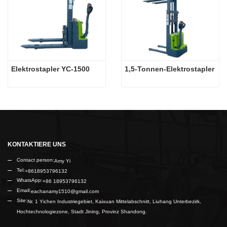
Elektrostapler YC-1500
1,5-Tonnen-Elektrostapler
KONTAKTIERE UNS
Contact person:
Amy Yi
Tel:
+8618953796132
WhatsApp:
+86 18953796132
Email:
eachanamy1510@gmail.com
Site:
Nr. 1 Yichen Industriegebiet, Kaixuan Mittelabschnitt, Liuhang Unterbezirk,
Hochtechnologiezone, Stadt Jining, Provinz Shandong.