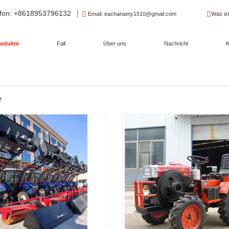
fon
: +8618953796132
Email
: eachanamy1510@gmail.com
Was is
rodukte
Fall
Über uns
Nachricht
K
r