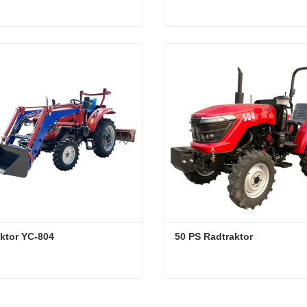
Minitraktor
Der beliebteste Traktor
ktieren Sie mich jetzt
Kontaktieren Sie mich jetzt
ktor YC-804
50 PS Radtraktor
ktor YC-804
50 PS Radtraktor