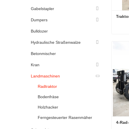
Gabelstapler
Trakto
Dumpers
Bulldozer
Trakto
Hydraulische Straßenwalze
Konta
Betonmischer
Kran
Landmaschinen
Radtraktor
Bodenfräse
Holzhacker
Ferngesteuerter Rasenmäher
4-Rad-