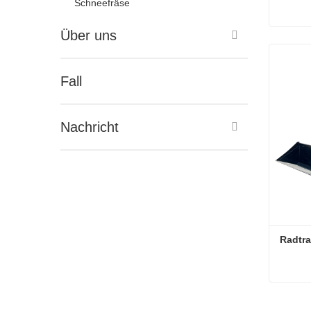
Schneefräse
Über uns
4-Rad-
Konta
Fall
Nachricht
Radtra
Radtra