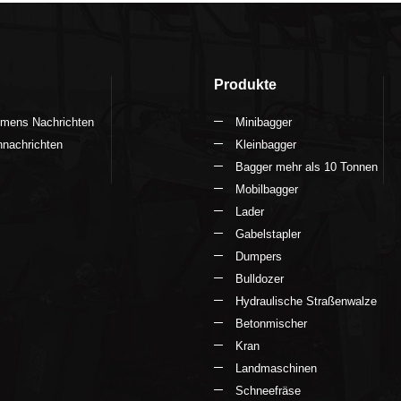
ktieren Sie mich jetzt
Kontaktieren Sie mich jetzt
Produkte
hmens Nachrichten
Minibagger
nachrichten
Kleinbagger
Bagger mehr als 10 Tonnen
Mobilbagger
Lader
Gabelstapler
Dumpers
Bulldozer
Hydraulische Straßenwalze
Betonmischer
Kran
Landmaschinen
Schneefräse