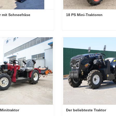
r mit Schneefräse
18 PS Mini-Traktoren
r mit Schneefräse
18 PS Mini-Traktoren
ktieren Sie mich jetzt
Kontaktieren Sie mich jetzt
Minitraktor
Der beliebteste Traktor