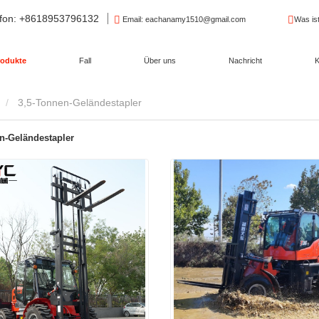
fon
: +8618953796132
Email
: eachanamy1510@gmail.com
Was is
rodukte
Fall
Über uns
Nachricht
K
3,5-Tonnen-Geländestapler
n-Geländestapler