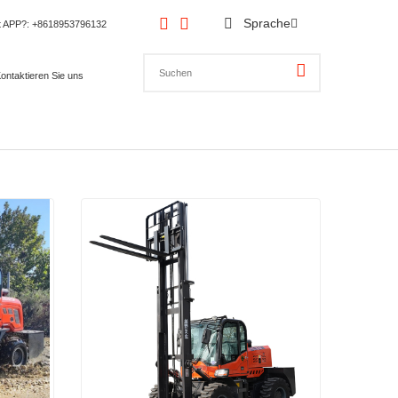
Sprache
t APP?
: +8618953796132
ontaktieren Sie uns