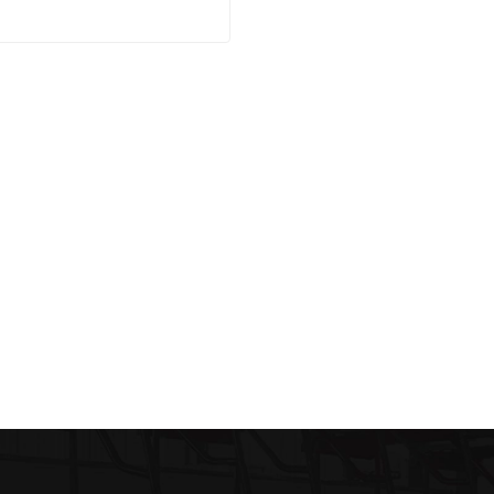
nnen-Geländestapler
ktieren Sie mich jetzt