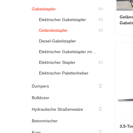
Gabelstapler
Geländ
Elektrischer Gabelstapler
Gabels
Geländestapler
Diesel-Gabelstapler
Konta
Elektrischer Gabelstapler mit Fernbedienung
Elektrischer Stapler
Elektrischer Palettenheber
Dumpers
Bulldozer
Hydraulische Straßenwalze
Betonmischer
3,5-To
Kran