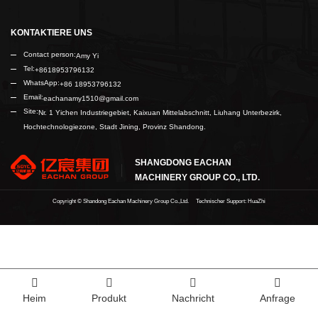
KONTAKTIERE UNS
Contact person:
Amy Yi
Tel:
+8618953796132
WhatsApp:
+86 18953796132
Email:
eachanamy1510@gmail.com
Site:
Nr. 1 Yichen Industriegebiet, Kaixuan Mittelabschnitt, Liuhang Unterbezirk,
Hochtechnologiezone, Stadt Jining, Provinz Shandong.
SHANGDONG EACHAN
MACHINERY GROUP CO., LTD.
Copyright ©
Shandong Eachan Machinery Group Co.,Ltd.
Technischer Support: HuaZhi
Heim
Produkt
Nachricht
Anfrage