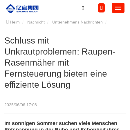
Heim
Nachricht
Unternehmens Nachrichten
Schluss mit Unkrautproblemen: Raupen-Rasenmäher mit
Schluss mit
Unkrautproblemen: Raupen-
Fernsteuerung bieten eine effiziente Lösung
Rasenmäher mit
Fernsteuerung bieten eine
effiziente Lösung
2025/06/06 17:08
Im sonnigen Sommer suchen viele Menschen
Entspannung in der Ruhe und Schönheit ihres