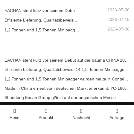
2026-07-30
EACHAN steht kurz vor seinem Debüt auf der bauma CHINA 2026 und bringt innovative Errungenschaften im Bereich kleiner Baumaschinen nach Shanghai
2026-07-15
Effiziente Lieferung, Qualitätsbeweis: 14 1,8-Tonnen-Minibagger wurden erfolgreich versandt!
2026-07-06
1,2 Tonnen und 1,5 Tonnen Minibagger wurden heute in Containern verschifft
EACHAN steht kurz vor seinem Debüt auf der bauma CHINA 2026 und bringt innovative Errungenschaften im Bereich kleiner Baumaschinen nach Shanghai
Effiziente Lieferung, Qualitätsbeweis: 14 1,8-Tonnen-Minibagger wurden erfolgreich versandt!
1,2 Tonnen und 1,5 Tonnen Minibagger wurden heute in Containern verschifft
Made in China erneut vom deutschen Markt anerkannt: YC-180T Teleskoplader, hoch gelobt von Kunden
Shandong Eacan Group glänzt auf der ungarischen Messe
Heim
Produkt
Nachricht
Anfrage
KONTAKTIERE UNS
Contact person:
Amy Yi