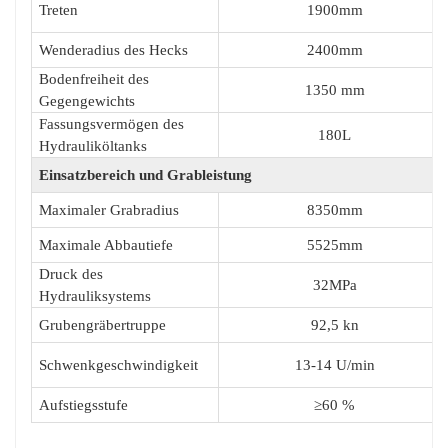
Treten
190
0mm
Wenderadius des Hecks
2
400
mm
Bodenfreiheit des
1350 mm
Gegengewichts
Fassungsvermögen des
180L
Hydrauliköltanks
Einsatzbereich und Grableistung
Maximaler Grabradius
8350
mm
Maximale Abbautiefe
5525
mm
Druck des
32
MPa
Hydrauliksystems
Grubengräbertruppe
92,5 kn
Schwenkgeschwindigkeit
13-14 U/min
Aufstiegsstufe
≥60 %