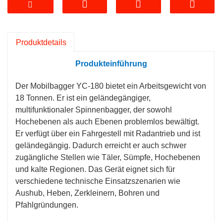
ausgewogenen Ölzylinder und einem hinteren
Stützbeindesign verbessert die Stabilität
des
Bagger
,
Produktdetails
4) Dieses Rad
Bagger
ist mit einem original
importierten Rotationsmotor ausgestattet
Produkteinführung
Schnelle Rotationsgeschwindigkeit und stabile
Rotationsbremse
Der Mobilbagger YC-180 bietet ein Arbeitsgewicht von
5) Das ursprünglich vollständig importierte
18 Tonnen. Er ist ein geländegängiger,
Hydrauliksystem verwendet eine
multifunktionaler Spinnenbagger, der sowohl
Doppelpumpen-Zusammenführungstechnologie
Hochebenen als auch Ebenen problemlos bewältigt.
mit schneller Übergangsgeschwindigkeit
Er verfügt über ein Fahrgestell mit Radantrieb und ist
6) Radseitige Verzögerung im Nasszustand der
geländegängig. Dadurch erreicht er auch schwer
Vorder- und Hinterachsen im ZF-Stil, vierlagige
zugängliche Stellen wie Täler, Sümpfe, Hochebenen
gewundene Ölleitungen und das gleiche Modell
und kalte Regionen. Das Gerät eignet sich für
wie Doosan wird standardmäßig mit einem
verschiedene technische Einsatzszenarien wie
Pufferzylinder geliefert
Aushub, Heben, Zerkleinern, Bohren und
7) Unsere Fabrik kann kundenspezifische
Pfahlgründungen.
Produktion anbieten, um spezielle