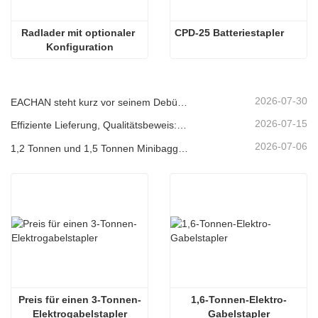
Radlader mit optionaler 
CPD-25 Batteriestapler
Konfiguration
2026-07-30
EACHAN steht kurz vor seinem Debüt auf der bauma CHINA 2026 und bringt innovative Errungenschaften im Bereich kleiner Baumaschinen nach Shanghai
2026-07-15
Effiziente Lieferung, Qualitätsbeweis: 14 1,8-Tonnen-Minibagger wurden erfolgreich versandt!
2026-07-06
1,2 Tonnen und 1,5 Tonnen Minibagger wurden heute in Containern verschifft
Preis für einen 3-Tonnen-
1,6-Tonnen-Elektro-
Elektrogabelstapler
Gabelstapler