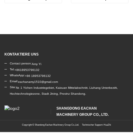
KONTAKTIERE UNS
Contact person:
Amy Yi
Tel:
+8618953796132
WhatsApp:
+86 18953796132
Email:
eachanamy1510@gmail.com
Site:
Nr. 1 Yichen Industriegebiet, Kaixuan Mittelabschnitt, Liuhang Unterbezirk,
Hochtechnologiezone, Stadt Jining, Provinz Shandong.
SHANGDONG EACHAN
MACHINERY GROUP CO., LTD.
Copyright ©
Shandong Eachan Machinery Group Co.,Ltd.
Technischer Support: HuaZhi