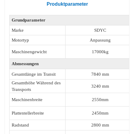
Produktparameter
Konstruktions- und
Ausschreibungsanforderungen zu erfüllen
Grundparameter
Marke
SDYC
Motortyp
Anpassung
Maschinengewicht
1
7000
kg
Abmessungen
Gesamtlänge im Transit
7840 mm
Gesamthöhe Während des
3240 mm
Transports
Maschinenbreite
2
55
0mm
Plattentellerbreite
2450
mm
Radstand
2800 mm